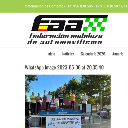
Saltar
Información de Contacto - Telf. 956 038 586 Fax 956 038 587 // f
al
contenido
Inicio
Noticias
Calendario 2026
Anuario
WhatsApp Image 2023-05-06 at 20.35.40