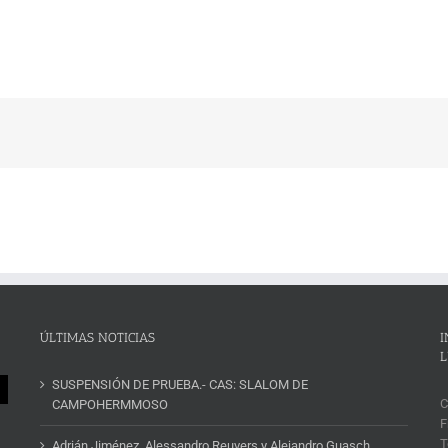
ÚLTIMAS NOTICIAS
I
L
SUSPENSIÓN DE PRUEBA.- CAS: SLALOM DE
C
CAMPOHERMMOSO
F
T
Adrián Jiménez, Alessandro Reuvers y Alejandro Guasch