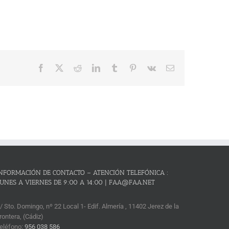
Facebook
X
Reddit
LinkedIn
Tumblr
Pinterest
Vk
Correo
electrónico
NFORMACIÓN DE CONTACTO – ATENCIÓN TELEFÓNICA :
UNES A VIERNES DE 9:00 A 14:00 | FAA@FAA.NET
/ Sto. Domingo, nº 22 Local 1- Edif. Almería , 11402 Jerez de la
rontera, (Cádiz)
eléfono:
956 038 586