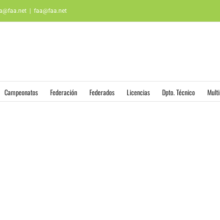
aa@faa.net
|
faa@faa.net
Campeonatos
Federación
Federados
Licencias
Dpto. Técnico
Mult