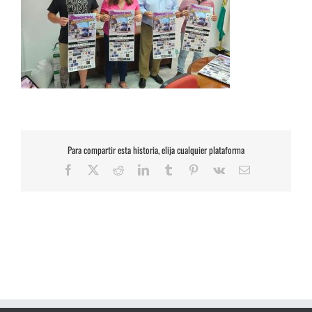
Para compartir esta historia, elija cualquier plataforma
Facebook
X
Reddit
LinkedIn
Tumblr
Pinterest
Vk
Correo
electrónico