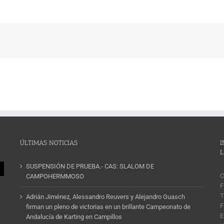
ÚLTIMAS NOTICIAS
I
L
SUSPENSIÓN DE PRUEBA.- CAS: SLALOM DE
C
CAMPOHERMMOSO
F
T
Adrián Jiménez, Alessandro Reuvers y Alejandro Guasch
F
firman un pleno de victorias en un brillante Campeonato de
E
Andalucía de Karting en Campillos