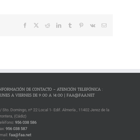
Facebook
X
Reddit
LinkedIn
Tumblr
Pinterest
Vk
Correo
electrónico
NFORMACIÓN DE CONTACTO – ATENCIÓN TELEFÓNICA :
UNES A VIERNES DE 9:00 A 14:00 | FAA@FAA.NET
/ Sto. Domingo, nº 22 Local 1- Edif. Almería , 11402 Jerez de la
rontera, (Cádiz)
eléfono:
956 038 586
ax:
956 038 587
mail:
faa@faa.net