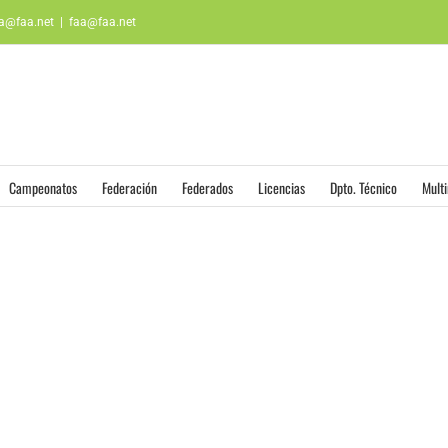
aa@faa.net
|
faa@faa.net
Campeonatos
Federación
Federados
Licencias
Dpto. Técnico
Mult