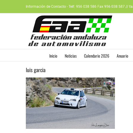
Saltar
Información de Contacto - Telf. 956 038 586 Fax 956 038 587 // f
al
contenido
Inicio
Noticias
Calendario 2026
Anuario
luis garcia