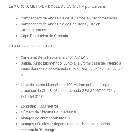
La X CRONOMETRADA DOBLE DE LA RABITA puntúa para:
Campeonato de Andalucía de Turismos en Cronometradas.
Campeonato de Andalucía de Car Cross / CM en
Cronometradas.
Copa Diputación de Granada
La prueba se celebrará en:
Carretera: De la Rabita a la 340ª A-7 E-15
Salida, punto kilométrico: Junto a la última casa del Pueblo a
mano derecha o coordenada GPS 36º44´57.74″ N-3º10´27.52″
O
Llegada, punto kilométrico: 100 Metros antes de llegar al
cruce con la Ctra.340ª o coordenada GPS 36º45´00.27″ N-
3º10´54.01″ O
Longitud: 1.000 metros
Número de Chicanes o Puertas: 0
Mangas de entrenamientos: 1
Mangas oficiales: 2 dependiendo del horario se podría
celebrar la 3ª manga