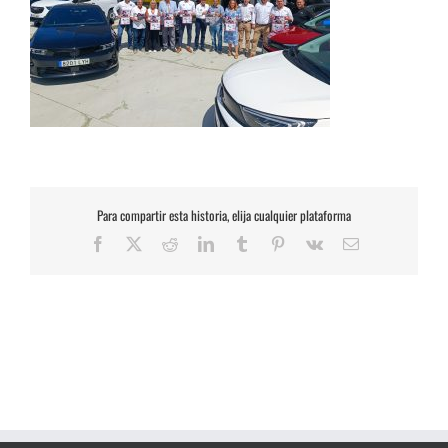
Para compartir esta historia, elija cualquier plataforma
Facebook
X
Reddit
LinkedIn
Tumblr
Pinterest
Vk
Correo
electrónico