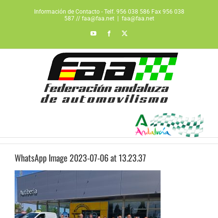
Saltar
Información de Contacto - Telf. 956 038 586 Fax 956 038
al
587 // faa@faa.net
|
faa@faa.net
contenido
YouTube
Facebook
X
WhatsApp Image 2023-07-06 at 13.23.37