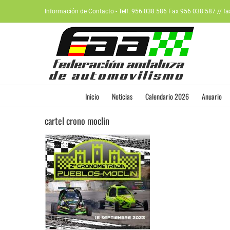
Saltar
Información de Contacto - Telf. 956 038 586 Fax 956 038 587 // f
al
contenido
Inicio
Noticias
Calendario 2026
Anuario
cartel crono moclin