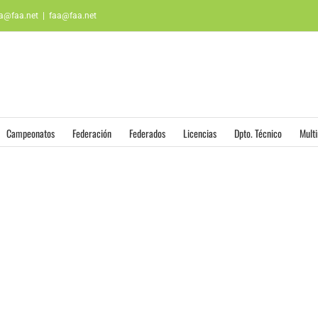
aa@faa.net
|
faa@faa.net
Campeonatos
Federación
Federados
Licencias
Dpto. Técnico
Mult