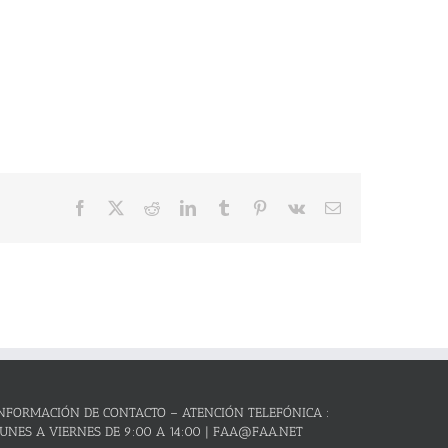
Facebook
X
Reddit
LinkedIn
Tumblr
Pinterest
Vk
Correo
electrónico
NFORMACIÓN DE CONTACTO – ATENCIÓN TELEFÓNICA :
UNES A VIERNES DE 9:00 A 14:00 | FAA@FAA.NET