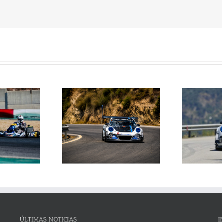
Janssens conquista la
La Subida al Cerro de los
 Cerro de los Cañones
p
Cañones levanta hoy el telón con
n 2026 en un brillante
ins
un cartel de lujo
mana de automovilismo
ÚLTIMAS NOTICIAS
I