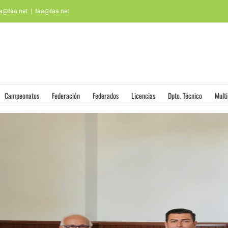
aa@faa.net
|
faa@faa.net
Campeonatos
Federación
Federados
Licencias
Dpto. Técnico
Mult