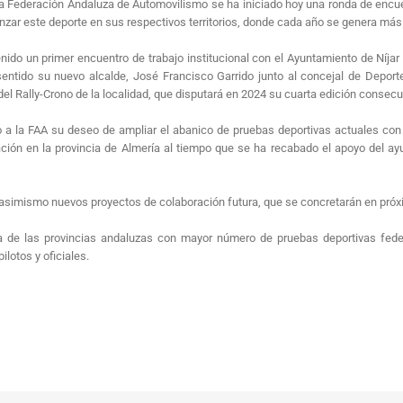
la Federación Andaluza de Automovilismo se ha iniciado hoy una ronda de encue
fianzar este deporte en sus respectivos territorios, donde cada año se genera má
ido un primer encuentro de trabajo institucional con el Ayuntamiento de Níj
sentido su nuevo alcalde, José Francisco Garrido junto al concejal de Deport
Rally-Crono de la localidad, que disputará en 2024 su cuarta edición consecut
a la FAA su deseo de ampliar el abanico de pruebas deportivas actuales con 
ación en la provincia de Almería al tiempo que se ha recabado el apoyo del ay
 asimismo nuevos proyectos de colaboración futura, que se concretarán en próx
na de las provincias andaluzas con mayor número de pruebas deportivas fede
lotos y oficiales.