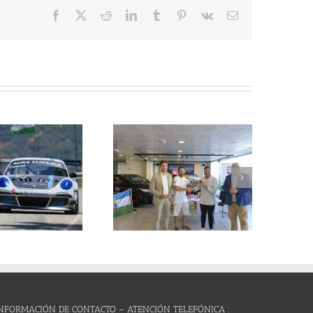
Facebook
X
Reddit
LinkedIn
Tumblr
Pinterest
Vk
Correo
electrónico
La Subida al Cerro de los
Cañones – Lanjarón 2026 se
resenta con lleno absoluto de
critos y el reto de revalidar su
condición de mejor prueba
andaluza de montaña
NFORMACIÓN DE CONTACTO – ATENCIÓN TELEFÓNICA :