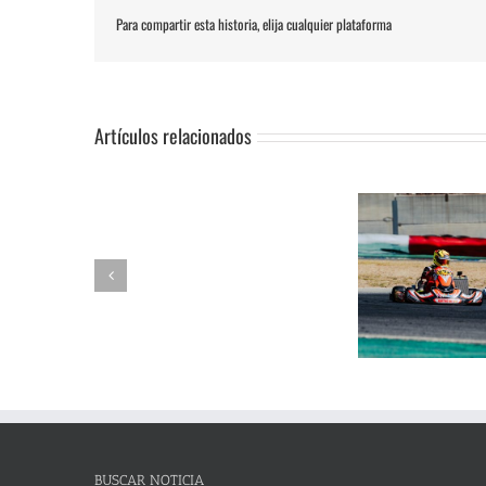
Para compartir esta historia, elija cualquier plataforma
Artículos relacionados
SUSPENSIÓN
Adrián Jiménez, Alessandro
DE
Reuvers y Alejandro Guasch
Humberto 
PRUEBA.-
firman un pleno de victorias en
Subida al
CAS:
un brillante Campeonato de
de Lanjaró
SLALOM
Andalucía de Karting en
fin de se
DE
Campillos
CAMPOHERMMOSO
BUSCAR NOTICIA