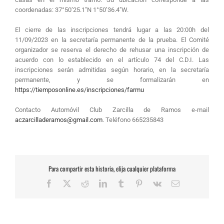
coordenadas: 37°50’25.1″N 1°50’36.4″W.
El cierre de las inscripciones tendrá lugar a las 20:00h del
11/09/2023 en la secretaría permanente de la prueba. El Comité
organizador se reserva el derecho de rehusar una inscripción de
acuerdo con lo establecido en el artículo 74 del C.D.I. Las
inscripciones serán admitidas según horario, en la secretaría
permanente, y se formalizarán en
https://tiemposonline.es/inscripciones/farmu
Contacto Automóvil Club Zarcilla de Ramos e-mail
aczarcilladeramos@gmail.com
. Teléfono 665235843
Para compartir esta historia, elija cualquier plataforma
Facebook
X
Reddit
LinkedIn
Tumblr
Pinterest
Vk
Correo
electrónico