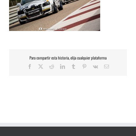
Para compartir esta historia, elija cualquier plataforma
Facebook
X
Reddit
LinkedIn
Tumblr
Pinterest
Vk
Correo
electrónico