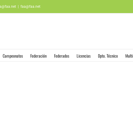
aa@faa.net
|
faa@faa.net
Campeonatos
Federación
Federados
Licencias
Dpto. Técnico
Mult