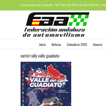
Saltar
Información de Contacto - Telf. 956 038 586 Fax 956 038 587 // f
al
contenido
Inicio
Noticias
Calendario 2026
Anuario
cartel rally valle guadiato