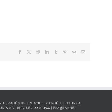
Facebook
X
Reddit
LinkedIn
Tumblr
Pinterest
Vk
Correo
electrónico
NFORMACIÓN DE CONTACTO – ATENCIÓN TELEFÓNICA :
UNES A VIERNES DE 9:00 A 14:00 | FAA@FAA.NET