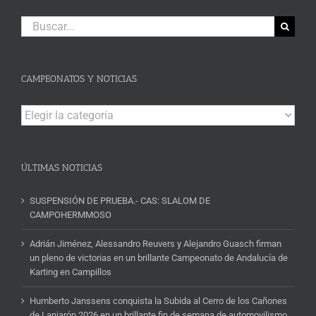
Buscar:
CAMPEONATOS Y NOTICIAS
Campeonatos
y
Noticias
ÚLTIMAS NOTICIAS
SUSPENSIÓN DE PRUEBA.- CAS: SLALOM DE
CAMPOHERMMOSO
Adrián Jiménez, Alessandro Reuvers y Alejandro Guasch firman
un pleno de victorias en un brillante Campeonato de Andalucía de
Karting en Campillos
Humberto Janssens conquista la Subida al Cerro de los Cañones
de Lanjarón 2026 en un brillante fin de semana de automovilismo