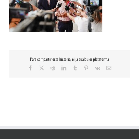
Para compartir esta historia, elija cualquier plataforma
Facebook
X
Reddit
LinkedIn
Tumblr
Pinterest
Vk
Correo
electrónico