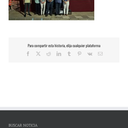
Para compartir esta historia, elija cualquier plataforma
Facebook
X
Reddit
LinkedIn
Tumblr
Pinterest
Vk
Correo
electrónico
BUSCAR NOTICIA