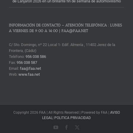
de Lanjarón 2026 en un brillante fin de semana de automovilismo
INFORMACIÓN DE CONTACTO – ATENCIÓN TELEFÓNICA : LUNES
A VIERNES DE 9:00 A 14:00 | FAA@FAA.NET
C/ Sto. Domingo, nº 22 Local 1- Edif. Almería , 11402 Jerez de la
Frontera, (Cádiz)
Teléfono:
956 038 586
Fax:
956 038 587
Email:
faa@faa.net
Web:
www.faa.net
Copyright 2026 FAA | All Rights Reserved | Powered by FAA |
AVISO
LEGAL
|
POLITICA PRIVACIDAD
YouTube
Facebook
X