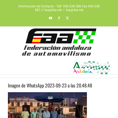
Saltar
Información de Contacto - Telf. 956 038 586 Fax 956 038
al
587 // faa@faa.net
|
faa@faa.net
contenido
YouTube
Facebook
X
Imagen de WhatsApp 2023-09-23 a las 20.48.48