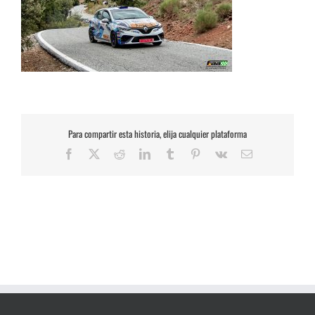
Para compartir esta historia, elija cualquier plataforma
Facebook
X
Reddit
LinkedIn
Tumblr
Pinterest
Vk
Correo
electrónico