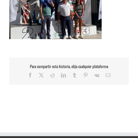
Para compartir esta historia, elija cualquier plataforma
Facebook
X
Reddit
LinkedIn
Tumblr
Pinterest
Vk
Correo
electrónico