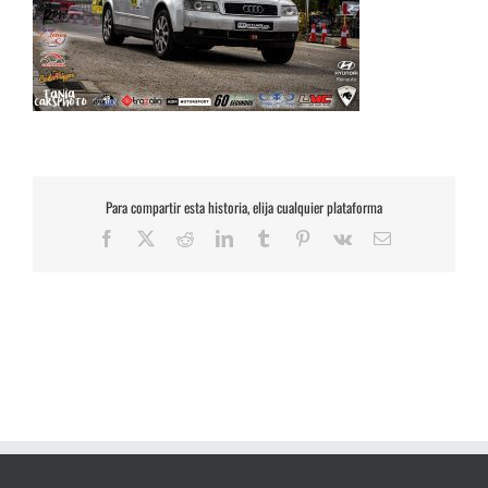
Para compartir esta historia, elija cualquier plataforma
Facebook
X
Reddit
LinkedIn
Tumblr
Pinterest
Vk
Correo
electrónico