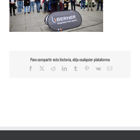
Para compartir esta historia, elija cualquier plataforma
Facebook
X
Reddit
LinkedIn
Tumblr
Pinterest
Vk
Correo
electrónico