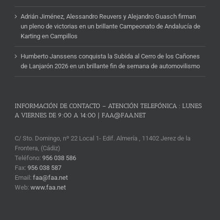
Adrián Jiménez, Alessandro Reuvers y Alejandro Guasch firman
un pleno de victorias en un brillante Campeonato de Andalucía de
Karting en Campillos
Humberto Janssens conquista la Subida al Cerro de los Cañones
de Lanjarón 2026 en un brillante fin de semana de automovilismo
INFORMACIÓN DE CONTACTO – ATENCIÓN TELEFÓNICA : LUNES
A VIERNES DE 9:00 A 14:00 | FAA@FAA.NET
C/ Sto. Domingo, nº 22 Local 1- Edif. Almería , 11402 Jerez de la
Frontera, (Cádiz)
Teléfono:
956 038 586
Fax:
956 038 587
Email:
faa@faa.net
Web:
www.faa.net