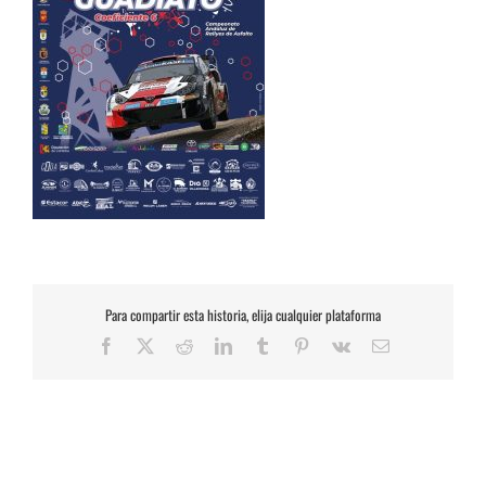
Para compartir esta historia, elija cualquier plataforma
Facebook
X
Reddit
LinkedIn
Tumblr
Pinterest
Vk
Correo
electrónico