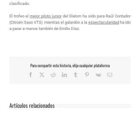
clasificado.
El trofeo al
mejor piloto junior
del Slalom ha sido para Raúl Contador
(Citroën Saxo VTS) mientras el galardón a la
espectacularidad
ha ido
a parar a manos también de Emilio Díaz.
Para compartir esta historia, elija cualquier plataforma
Facebook
X
Reddit
LinkedIn
Tumblr
Pinterest
Vk
Correo
electrónico
Artículos relacionados
SUSPENSIÓN
DE
PRUEBA.-