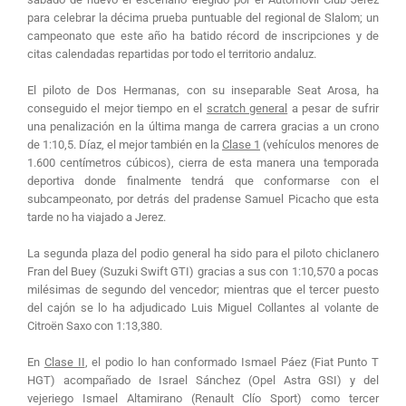
para celebrar la décima prueba puntuable del regional de Slalom; un
campeonato que este año ha batido récord de inscripciones y de
citas calendadas repartidas por todo el territorio andaluz.
El piloto de Dos Hermanas, con su inseparable Seat Arosa, ha
conseguido el mejor tiempo en el
scratch general
a pesar de sufrir
una penalización en la última manga de carrera gracias a un crono
de 1:10,5. Díaz, el mejor también en la
Clase 1
(vehículos menores de
1.600 centímetros cúbicos), cierra de esta manera una temporada
deportiva donde finalmente tendrá que conformarse con el
subcampeonato, por detrás del pradense Samuel Picacho que esta
tarde no ha viajado a Jerez.
La segunda plaza del podio general ha sido para el piloto chiclanero
Fran del Buey (Suzuki Swift GTI) gracias a sus con 1:10,570 a pocas
milésimas de segundo del vencedor; mientras que el tercer puesto
del cajón se lo ha adjudicado Luis Miguel Collantes al volante de
Citroën Saxo con 1:13,380.
En
Clase II
, el podio lo han conformado Ismael Páez (Fiat Punto T
HGT) acompañado de Israel Sánchez (Opel Astra GSI) y del
vejeriego Ismael Altamirano (Renault Clío Sport) como tercer