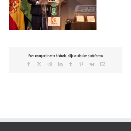
Para compartir esta historia, elija cualquier plataforma
Facebook
X
Reddit
LinkedIn
Tumblr
Pinterest
Vk
Correo
electrónico