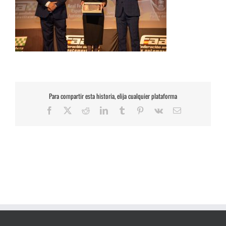
Para compartir esta historia, elija cualquier plataforma
Facebook
X
Reddit
LinkedIn
Tumblr
Pinterest
Vk
Correo
electrónico