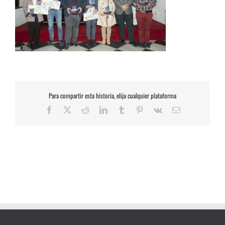
Para compartir esta historia, elija cualquier plataforma
Facebook
X
Reddit
LinkedIn
Tumblr
Pinterest
Vk
Correo
electrónico