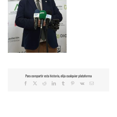
Para compartir esta historia, elija cualquier plataforma
Facebook
X
Reddit
LinkedIn
Tumblr
Pinterest
Vk
Correo
electrónico