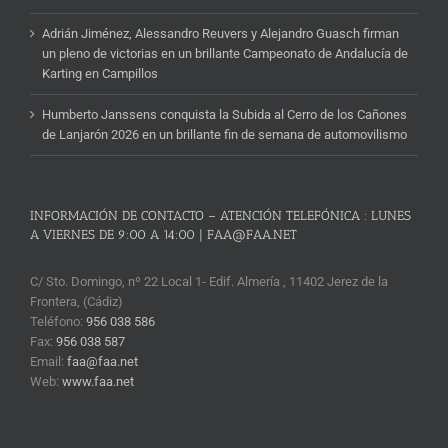
Adrián Jiménez, Alessandro Reuvers y Alejandro Guasch firman
un pleno de victorias en un brillante Campeonato de Andalucía de
Karting en Campillos
Humberto Janssens conquista la Subida al Cerro de los Cañones
de Lanjarón 2026 en un brillante fin de semana de automovilismo
INFORMACIÓN DE CONTACTO – ATENCIÓN TELEFÓNICA : LUNES
A VIERNES DE 9:00 A 14:00 | FAA@FAA.NET
C/ Sto. Domingo, nº 22 Local 1- Edif. Almería , 11402 Jerez de la
Frontera, (Cádiz)
Teléfono:
956 038 586
Fax:
956 038 587
Email:
faa@faa.net
Web:
www.faa.net