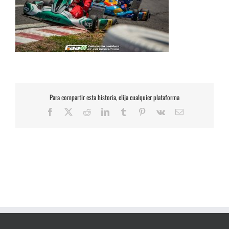
Para compartir esta historia, elija cualquier plataforma
Facebook
X
Reddit
LinkedIn
Tumblr
Pinterest
Vk
Correo
electrónico