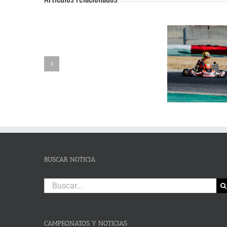
SUSPENSIÓN
Adrián Jiménez, Alessandro
DE
Reuvers y Alejandro Guasch
Humberto 
PRUEBA.-
firman un pleno de victorias en
Subida al
CAS:
un brillante Campeonato de
de Lanjaró
SLALOM
Andalucía de Karting en
fin de se
DE
Campillos
CAMPOHERMMOSO
BUSCAR NOTICIA
Buscar:
CAMPEONATOS Y NOTICIAS