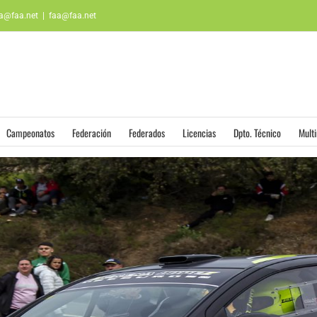
aa@faa.net
|
faa@faa.net
Campeonatos
Federación
Federados
Licencias
Dpto. Técnico
Mult