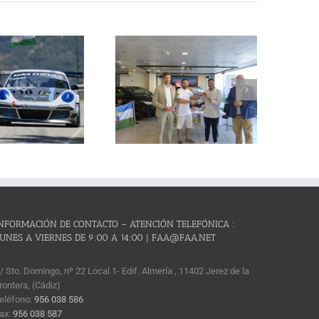
La Subida al Cerro de los
Cañones – Lanjarón 2026 se
resenta con lleno absoluto de
critos y el reto de revalidar su
condición de mejor prueba
andaluza de montaña
NFORMACIÓN DE CONTACTO – ATENCIÓN TELEFÓNICA :
UNES A VIERNES DE 9:00 A 14:00 | FAA@FAA.NET
/ Sto. Domingo, nº 22 Local 1- Edif. Almería , 11402 Jerez de la
rontera, (Cádiz)
eléfono:
956 038 586
ax:
956 038 587