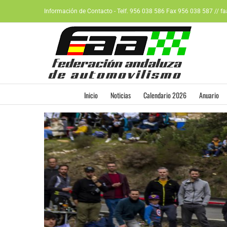
Saltar
Información de Contacto - Telf. 956 038 586 Fax 956 038 587 // f
al
contenido
Inicio
Noticias
Calendario 2026
Anuario
Ver
imagen
más
grande