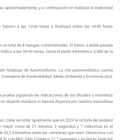
as aproximadamente, y a continuación se realizará la tradicional
ebrero a las 10:00 horas y finalizará sobre las 18:30 horas
on un total de 4 mangas cronometradas. El tramo, a doble pasada
ráfico a las 09:00 horas, hasta el punto kilométrico 3,800 de la
ción Andaluza de Automovilismo. La cita automovilística cuenta
a Consejería de Sostenibilidad, Medio Ambiente y Economía Azul,
a prueba siguiendo las indicaciones de los oficiales y miembros
, no dejando residuos ni basura dispersa por nuestra maravillosa
es. Cabe recordar igualmente que en 2023 la victoria del andaluz
n mejor crono de 21 minutos, 2 segundos y 7 milésimas en el
 32,5 kilómetros entre las carreteras que unen Villaviciosa con
.9) con Mini John Cooper a 12,7 segundos y en tercer lugar los