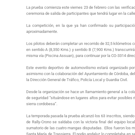
La prueba comienza este viernes 23 de febrero con las verificac
ceremonia de salida de participantes que tendrá lugar en la cal
La competición, en la que ya han confirmado su participaci
aproximadamente.
Los pilotos deberán completar un recorrido de 32,5 kilómetros 
en sentido A (8,350 Kms.) y sentido B (7,900 Kms.) transcurrirá
misma vía (Piscina Assuan), para continuar por la CO-3314 direc
Este evento deportivo de automovilismo estará organizado por 
asimismo con la colaboración del Ayuntamiento de Córdoba, del 
la Dirección General de Tráfico, Policía Local y Guardia Civil.
Desde la organización se hace un llamamiento general a la cola
de seguridad “situándose en lugares altos para evitar posibles 
sierra cordobesa”.
La temporada pasada la prueba alcanzó los 63 inscritos, siendo 
de Rally-Crono se saldaba con la victoria final del equipo loc
sumatorio de las cuatro mangas disputadas. Ellos fueron los me
Santa María de Trassierra. El podio andaluz lo completaba en 