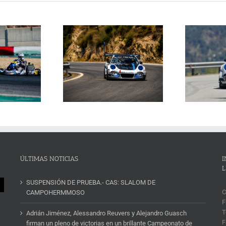
Janssens conquista la
La Subida al Cerro de los
 Cerro de los Cañones
p
Cañones levanta hoy el telón con
n 2026 en un brillante
ins
un cartel de lujo
mana de automovilismo
ÚLTIMAS NOTICIAS
I
L
SUSPENSIÓN DE PRUEBA.- CAS: SLALOM DE
C
CAMPOHERMMOSO
F
T
Adrián Jiménez, Alessandro Reuvers y Alejandro Guasch
F
firman un pleno de victorias en un brillante Campeonato de