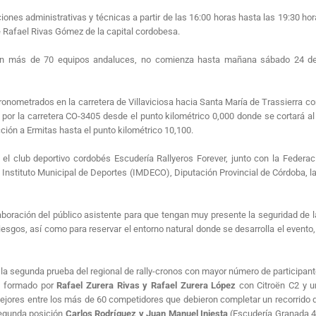
iones administrativas y técnicas a partir de las 16:00 horas hasta las 19:30 hor
le Rafael Rivas Gómez de la capital cordobesa.
ón más de 70 equipos andaluces, no comienza hasta mañana sábado 24 de f
cronometrados en la carretera de Villaviciosa hacia Santa María de Trassierra c
 por la carretera CO-3405 desde el punto kilométrico 0,000 donde se cortará al t
ción a Ermitas hasta el punto kilométrico 10,100.
el club deportivo cordobés Escudería Rallyeros Forever, junto con la Federa
Instituto Municipal de Deportes (IMDECO), Diputación Provincial de Córdoba, l
boración del público asistente para que tengan muy presente la seguridad de l
riesgos, así como para reservar el entorno natural donde se desarrolla el evento
la segunda prueba del regional de rally-cronos con mayor número de participant
al formado por
Rafael Zurera Rivas y Rafael Zurera López
con Citroën C2 y u
jores entre los más de 60 competidores que debieron completar un recorrido de
segunda posición
Carlos Rodríguez y Juan Manuel Iniesta
(Escudería Granada 49