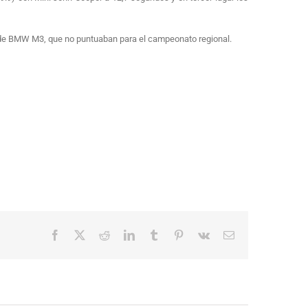
e de BMW M3, que no puntuaban para el campeonato regional.
Facebook
X
Reddit
LinkedIn
Tumblr
Pinterest
Vk
Correo
electrónico