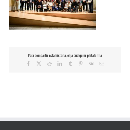
Para compartir esta historia, elija cualquier plataforma
Facebook
X
Reddit
LinkedIn
Tumblr
Pinterest
Vk
Correo
electrónico