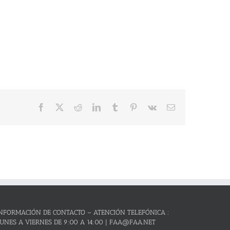
Facebook
X
Reddit
LinkedIn
Tumblr
Pinterest
Vk
Correo
electrónico
NFORMACIÓN DE CONTACTO – ATENCIÓN TELEFÓNICA :
UNES A VIERNES DE 9:00 A 14:00 | FAA@FAA.NET