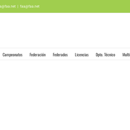
aa@faa.net
|
faa@faa.net
Campeonatos
Federación
Federados
Licencias
Dpto. Técnico
Mult