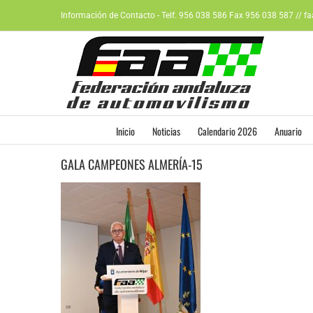
Saltar
Información de Contacto - Telf. 956 038 586 Fax 956 038 587 // f
al
contenido
Inicio
Noticias
Calendario 2026
Anuario
GALA CAMPEONES ALMERÍA-15