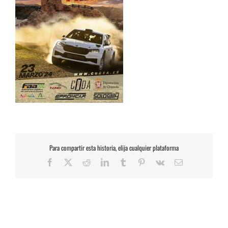
Para compartir esta historia, elija cualquier plataforma
Facebook
X
Reddit
LinkedIn
Tumblr
Pinterest
Vk
Correo
electrónico