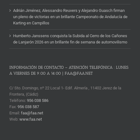
Adrián Jiménez, Alessandro Reuvers y Alejandro Guasch firman
un pleno de victorias en un brillante Campeonato de Andalucía de
Karting en Campillos
Humberto Janssens conquista la Subida al Cerro de los Cañones
de Lanjarón 2026 en un brillante fin de semana de automovilismo
INFORMACIÓN DE CONTACTO – ATENCIÓN TELEFÓNICA : LUNES
A VIERNES DE 9:00 A 14:00 | FAA@FAA.NET
C/ Sto. Domingo, nº 22 Local 1- Edif. Almería , 11402 Jerez de la
Frontera, (Cádiz)
Teléfono:
956 038 586
Fax:
956 038 587
Email:
faa@faa.net
Web:
www.faa.net