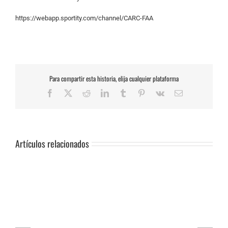
https://webapp.sportity.com/channel/CARC-FAA
Para compartir esta historia, elija cualquier plataforma
Facebook
X
Reddit
LinkedIn
Tumblr
Pinterest
Vk
Correo
electrónico
Artículos relacionados
SUSPENSIÓN
DE
PRUEBA.-
CAS:
SLALOM