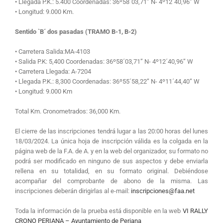
• Llegada P.K.: 5.400 Coordenadas: 36º58´03,71” N- 4º12´40,96” W
• Longitud: 9.000 Km.
Sentido `B´ dos pasadas (TRAMO B-1, B-2)
• Carretera Salida:MA-4103
• Salida P.K: 5,400 Coordenadas: 36º58´03,71” N- 4º12´40,96” W
• Carretera Llegada: A-7204
• Llegada P.K.: 8,300 Coordenadas: 36º55´58,22” N- 4º11´44,40” W
• Longitud: 9.000 Km
Total Km. Cronometrados: 36,000 Km.
El cierre de las inscripciones tendrá lugar a las 20:00 horas del lunes
18/03/2024. La única hoja de inscripción válida es la colgada en la
página web de la F.A. de A. y en la web del organizador, su formato no
podrá ser modificado en ninguno de sus aspectos y debe enviarla
rellena en su totalidad, en su formato original. Debiéndose
acompañar del comprobante de abono de la misma. Las
inscripciones deberán dirigirlas al e-mail:
inscripciones@faa.net
Toda la información de la prueba está disponible en la web
VI RALLY
CRONO PERIANA – Ayuntamiento de Periana