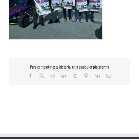
Para compartir esta historia, elija cualquier plataforma
Facebook
X
Reddit
LinkedIn
Tumblr
Pinterest
Vk
Correo
electrónico