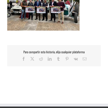
Para compartir esta historia, elija cualquier plataforma
Facebook
X
Reddit
LinkedIn
Tumblr
Pinterest
Vk
Correo
electrónico