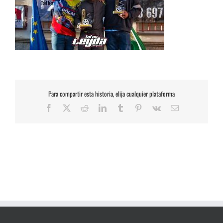
Para compartir esta historia, elija cualquier plataforma
Facebook
X
Reddit
LinkedIn
Tumblr
Pinterest
Vk
Correo
electrónico