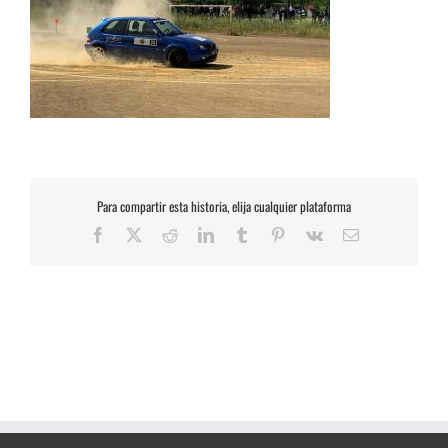
Para compartir esta historia, elija cualquier plataforma
Facebook
X
Reddit
LinkedIn
Tumblr
Pinterest
Vk
Correo
electrónico