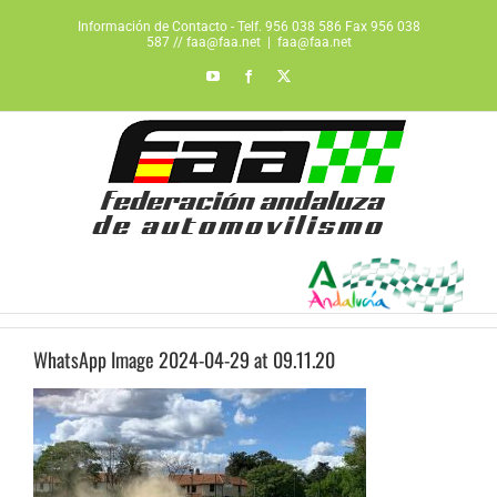
Saltar
Información de Contacto - Telf. 956 038 586 Fax 956 038
al
587 // faa@faa.net
|
faa@faa.net
contenido
YouTube
Facebook
X
WhatsApp Image 2024-04-29 at 09.11.20