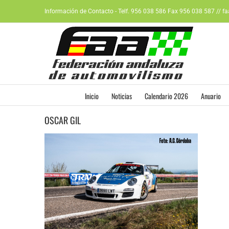
Saltar
Información de Contacto - Telf. 956 038 586 Fax 956 038 587 // f
al
contenido
Inicio
Noticias
Calendario 2026
Anuario
OSCAR GIL