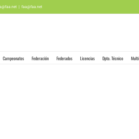
aa@faa.net
|
faa@faa.net
Campeonatos
Federación
Federados
Licencias
Dpto. Técnico
Mult