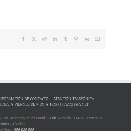
Facebook
X
Reddit
LinkedIn
Tumblr
Pinterest
Vk
Correo
electrónico
NFORMACIÓN DE CONTACTO – ATENCIÓN TELEFÓNICA :
UNES A VIERNES DE 9:00 A 14:00 | FAA@FAA.NET
/ Sto. Domingo, nº 22 Local 1- Edif. Almería , 11402 Jerez de la
rontera, (Cádiz)
eléfono:
956 038 586