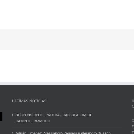
ÚLTIMAS NOTICIAS
I
L
SUSPENSIÓN DE PRUEBA.- CAS: SLALOM DE
C
CAMPOHERMMOSO
F
T
Adrián Jiménez, Alessandro Reuvers y Alejandro Guasch