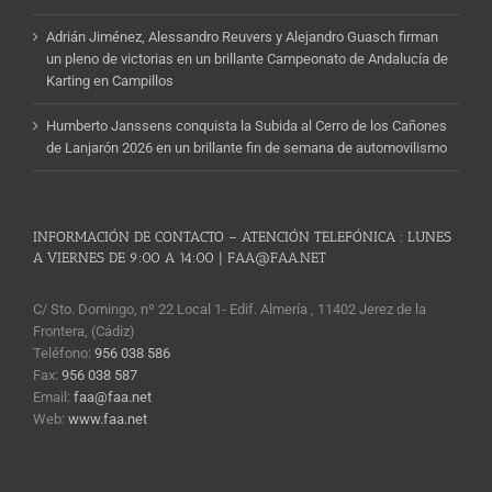
Adrián Jiménez, Alessandro Reuvers y Alejandro Guasch firman
un pleno de victorias en un brillante Campeonato de Andalucía de
Karting en Campillos
Humberto Janssens conquista la Subida al Cerro de los Cañones
de Lanjarón 2026 en un brillante fin de semana de automovilismo
INFORMACIÓN DE CONTACTO – ATENCIÓN TELEFÓNICA : LUNES
A VIERNES DE 9:00 A 14:00 | FAA@FAA.NET
C/ Sto. Domingo, nº 22 Local 1- Edif. Almería , 11402 Jerez de la
Frontera, (Cádiz)
Teléfono:
956 038 586
Fax:
956 038 587
Email:
faa@faa.net
Web:
www.faa.net