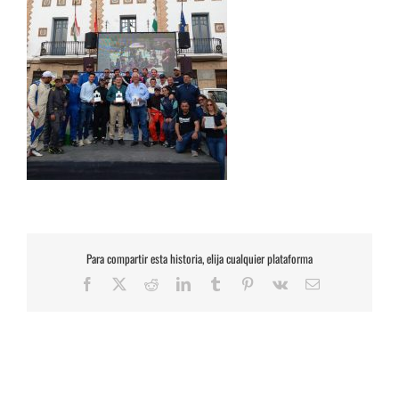
Para compartir esta historia, elija cualquier plataforma
Facebook
X
Reddit
LinkedIn
Tumblr
Pinterest
Vk
Correo
electrónico