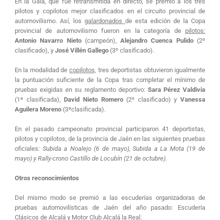
En la Gala, que fue retransmitida en directo, se premió a los tres
pilotos y copilotos mejor clasificados en el circuito provincial de
automovilismo. Así, los
galardonados
de esta edición de la Copa
provincial de automovilismo fueron en la categoría de
pilotos:
Antonio Navarro Nieto
(campeón),
Alejandro Cuenca Pulido
(2º
clasificado), y
José Villén Gallego
(3º clasificado).
En la modalidad de
copilotos,
tres deportistas obtuvieron igualmente
la puntuación suficiente de la Copa tras completar el mínimo de
pruebas exigidas en su reglamento deportivo:
Sara Pérez Valdivia
(1ª clasificada),
David Nieto Romero
(2º clasificado) y
Vanessa
Aguilera Moreno
(3ªclasificada).
En el pasado campeonato provincial participaron 41 deportistas,
pilotos y copilotos, de la provincia de Jaén en las siguientes pruebas
oficiales
: Subida a Noalejo (6 de mayo), Subida a La Mota (19 de
mayo) y Rally-crono Castillo de Locubín (21 de octubre).
Otros reconocimientos
Del mismo modo se premió a las escuderías organizadoras de
pruebas automovilísticas de Jaén del año pasado: Escudería
Clásicos de Alcalá y Motor Club Alcalá la Real.