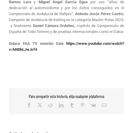
Ramos Lara
y
Miguel Ángel García Egea
por sus “años de
dedicación al automovilismo y por los éxitos conseguidos en el
Campeonato de Andalucía de Rallyes”;
Antonio Jesús Pérez Castro
,
Campeón de Andalucía de Karting en la categoría Master Rotax 2023;
y finalmente
Daniel Cámara Ordoñez,
copiloto de Campeonato de
España de Todo Terreno y de pruebas internacionales como el Dakar.
Enlace FAA TV emisión Gala
https://www.youtube.com/watch?
v=hNDbLJwJcf4
Para compartir esta historia, elija cualquier plataforma
Facebook
X
Reddit
LinkedIn
Tumblr
Pinterest
Vk
Correo
electrónico