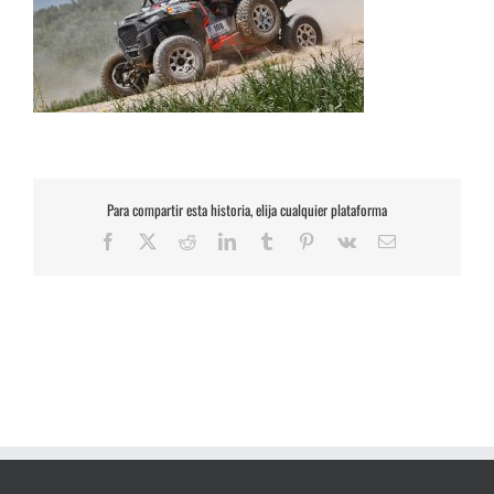
Para compartir esta historia, elija cualquier plataforma
Facebook
X
Reddit
LinkedIn
Tumblr
Pinterest
Vk
Correo
electrónico