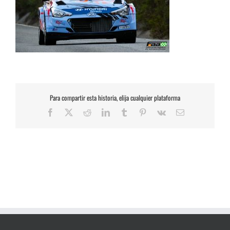
Para compartir esta historia, elija cualquier plataforma
Facebook
X
Reddit
LinkedIn
Tumblr
Pinterest
Vk
Correo
electrónico