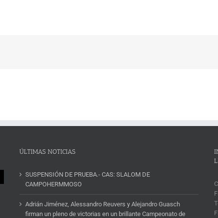
ÚLTIMAS NOTICIAS
I
L
SUSPENSIÓN DE PRUEBA.- CAS: SLALOM DE
C
CAMPOHERMMOSO
F
T
Adrián Jiménez, Alessandro Reuvers y Alejandro Guasch
F
firman un pleno de victorias en un brillante Campeonato de