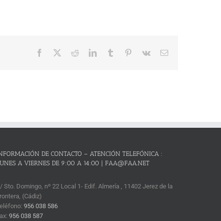
Facebook
X
Reddit
LinkedIn
Tumblr
Pinterest
Vk
Correo
electrónico
NFORMACIÓN DE CONTACTO – ATENCIÓN TELEFÓNICA :
UNES A VIERNES DE 9:00 A 14:00 | FAA@FAA.NET
/ Sto. Domingo, nº 22 Local 1- Edif. Almería , 11402 Jerez de la
rontera, (Cádiz)
eléfono:
956 038 586
ax:
956 038 587