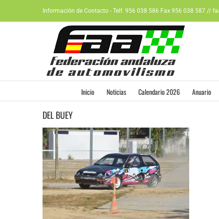
Saltar
Información de Contacto - Telf. 956 038 586 Fax 956 038 587 // f
al
contenido
Inicio
Noticias
Calendario 2026
Anuario
DEL BUEY