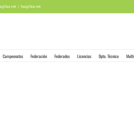
aa@faa.net
|
faa@faa.net
Campeonatos
Federación
Federados
Licencias
Dpto. Técnico
Mult