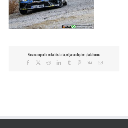
Para compartir esta historia, elija cualquier plataforma
Facebook
X
Reddit
LinkedIn
Tumblr
Pinterest
Vk
Correo
electrónico