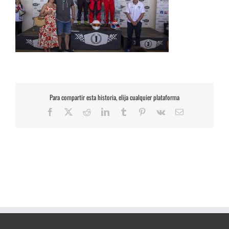
Para compartir esta historia, elija cualquier plataforma
Facebook
X
Reddit
LinkedIn
Tumblr
Pinterest
Vk
Correo
electrónico