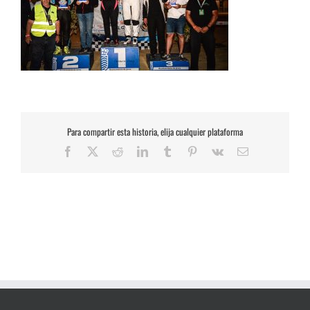
Para compartir esta historia, elija cualquier plataforma
Facebook
X
Reddit
LinkedIn
Tumblr
Pinterest
Vk
Correo
electrónico