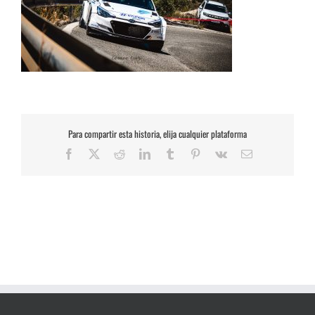
Para compartir esta historia, elija cualquier plataforma
Facebook
X
Reddit
LinkedIn
Tumblr
Pinterest
Vk
Correo
electrónico