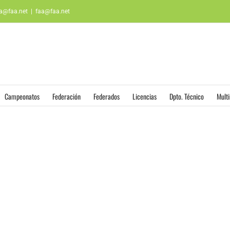
aa@faa.net
|
faa@faa.net
Campeonatos
Federación
Federados
Licencias
Dpto. Técnico
Mult