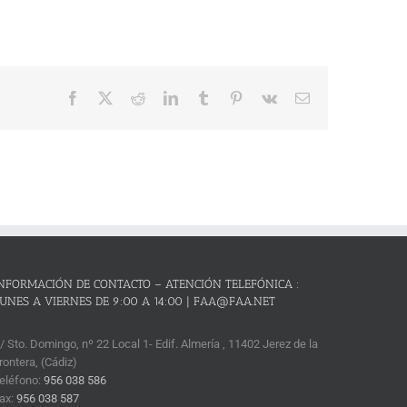
Facebook
X
Reddit
LinkedIn
Tumblr
Pinterest
Vk
Correo
electrónico
NFORMACIÓN DE CONTACTO – ATENCIÓN TELEFÓNICA :
UNES A VIERNES DE 9:00 A 14:00 | FAA@FAA.NET
/ Sto. Domingo, nº 22 Local 1- Edif. Almería , 11402 Jerez de la
rontera, (Cádiz)
eléfono:
956 038 586
ax:
956 038 587