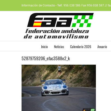
Saltar
Información de Contacto - Telf. 956 038 586 Fax 956 038 587 // f
al
contenido
Inicio
Noticias
Calendario 2026
Anuario
52879759206_efac3588e2_k