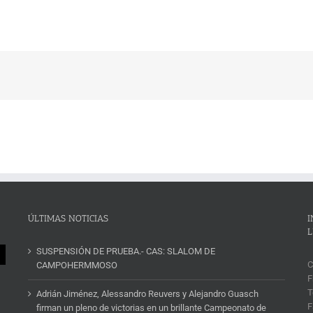
ÚLTIMAS NOTICIAS
I
L
SUSPENSIÓN DE PRUEBA.- CAS: SLALOM DE
C
CAMPOHERMMOSO
F
T
Adrián Jiménez, Alessandro Reuvers y Alejandro Guasch
F
firman un pleno de victorias en un brillante Campeonato de