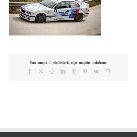
Para compartir esta historia, elija cualquier plataforma
Facebook
X
Reddit
LinkedIn
Tumblr
Pinterest
Vk
Correo
electrónico