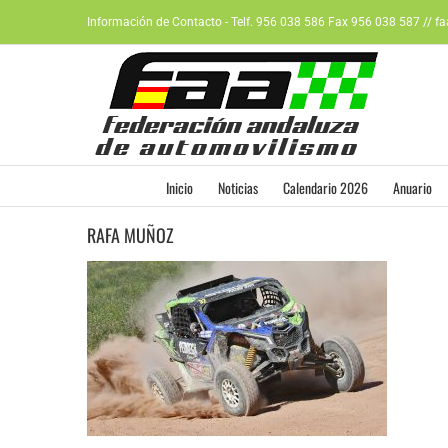
Saltar
Información de Contacto - Telf. 956 038 586 Fax 956 038 587 // f
al
contenido
Inicio
Noticias
Calendario 2026
Anuario
RAFA MUÑOZ