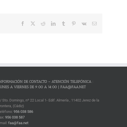
Facebook
X
Reddit
LinkedIn
Tumblr
Pinterest
Vk
Correo
electrónico
NFORMACIÓN DE CONTACTO – ATENCIÓN TELEFÓNICA :
UNES A VIERNES DE 9:00 A 14:00 | FAA@FAA.NET
/ Sto. Domingo, nº 22 Local 1- Edif. Almería , 11402 Jerez de la
rontera, (Cádiz)
eléfono:
956 038 586
ax:
956 038 587
mail:
faa@faa.net