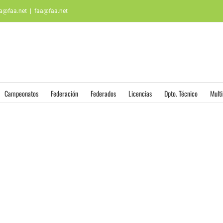
aa@faa.net
|
faa@faa.net
Campeonatos
Federación
Federados
Licencias
Dpto. Técnico
Mult