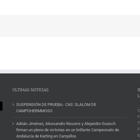
ÚLTIMAS NOTICIAS
I
L
SUSPENSIÓN DE PRUEBA.- CAS: SLALOM DE
C
CAMPOHERMMOSO
F
T
Adrián Jiménez, Alessandro Reuvers y Alejandro Guasch
F
firman un pleno de victorias en un brillante Campeonato de
E
Andalucía de Karting en Campillos