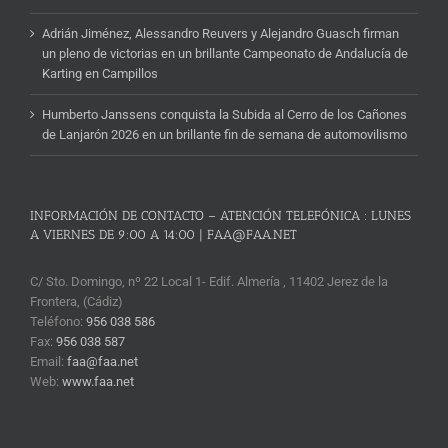
Adrián Jiménez, Alessandro Reuvers y Alejandro Guasch firman
un pleno de victorias en un brillante Campeonato de Andalucía de
Karting en Campillos
Humberto Janssens conquista la Subida al Cerro de los Cañones
de Lanjarón 2026 en un brillante fin de semana de automovilismo
INFORMACIÓN DE CONTACTO – ATENCIÓN TELEFÓNICA : LUNES
A VIERNES DE 9:00 A 14:00 | FAA@FAA.NET
C/ Sto. Domingo, nº 22 Local 1- Edif. Almería , 11402 Jerez de la
Frontera, (Cádiz)
Teléfono:
956 038 586
Fax:
956 038 587
Email:
faa@faa.net
Web:
www.faa.net