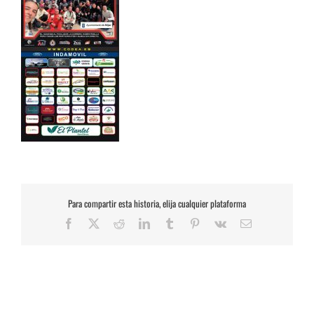
Para compartir esta historia, elija cualquier plataforma
Facebook
X
Reddit
LinkedIn
Tumblr
Pinterest
Vk
Correo
electrónico