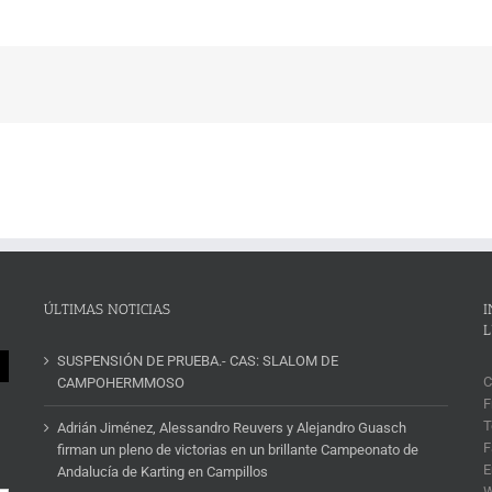
ÚLTIMAS NOTICIAS
I
L
SUSPENSIÓN DE PRUEBA.- CAS: SLALOM DE
C
CAMPOHERMMOSO
F
T
Adrián Jiménez, Alessandro Reuvers y Alejandro Guasch
F
firman un pleno de victorias en un brillante Campeonato de
E
Andalucía de Karting en Campillos