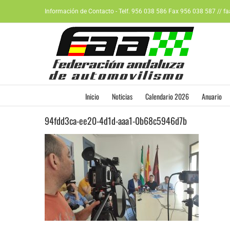
Saltar
Información de Contacto - Telf. 956 038 586 Fax 956 038 587 // f
al
contenido
Inicio
Noticias
Calendario 2026
Anuario
94fdd3ca-ee20-4d1d-aaa1-0b68c5946d7b