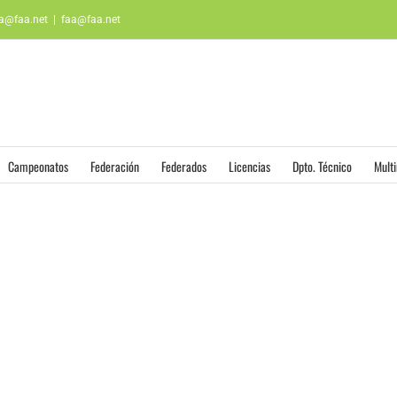
aa@faa.net
|
faa@faa.net
Campeonatos
Federación
Federados
Licencias
Dpto. Técnico
Mult