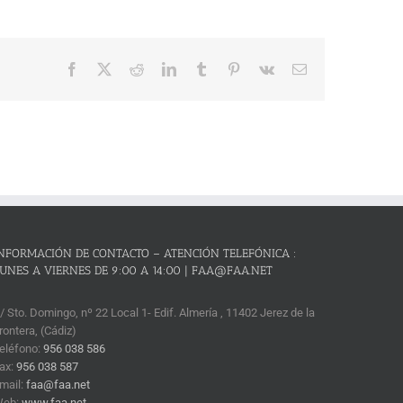
Facebook
X
Reddit
LinkedIn
Tumblr
Pinterest
Vk
Correo
electrónico
NFORMACIÓN DE CONTACTO – ATENCIÓN TELEFÓNICA :
UNES A VIERNES DE 9:00 A 14:00 | FAA@FAA.NET
/ Sto. Domingo, nº 22 Local 1- Edif. Almería , 11402 Jerez de la
rontera, (Cádiz)
eléfono:
956 038 586
ax:
956 038 587
mail:
faa@faa.net
Web:
www.faa.net