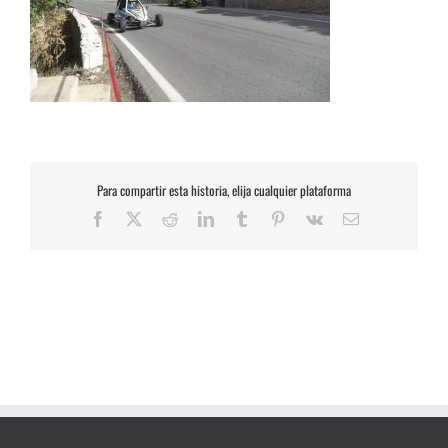
Para compartir esta historia, elija cualquier plataforma
Facebook
X
Reddit
LinkedIn
Tumblr
Pinterest
Vk
Correo
electrónico