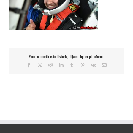
Para compartir esta historia, elija cualquier plataforma
Facebook
X
Reddit
LinkedIn
Tumblr
Pinterest
Vk
Correo
electrónico